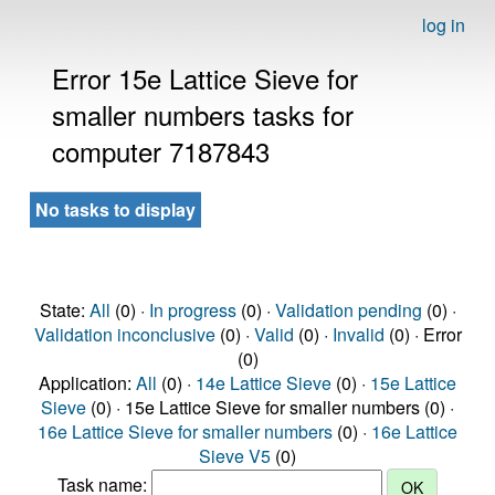
log in
Error 15e Lattice Sieve for
smaller numbers tasks for
computer 7187843
No tasks to display
State:
All
(0) ·
In progress
(0) ·
Validation pending
(0) ·
Validation inconclusive
(0) ·
Valid
(0) ·
Invalid
(0) · Error
(0)
Application:
All
(0) ·
14e Lattice Sieve
(0) ·
15e Lattice
Sieve
(0) · 15e Lattice Sieve for smaller numbers (0) ·
16e Lattice Sieve for smaller numbers
(0) ·
16e Lattice
Sieve V5
(0)
Task name: