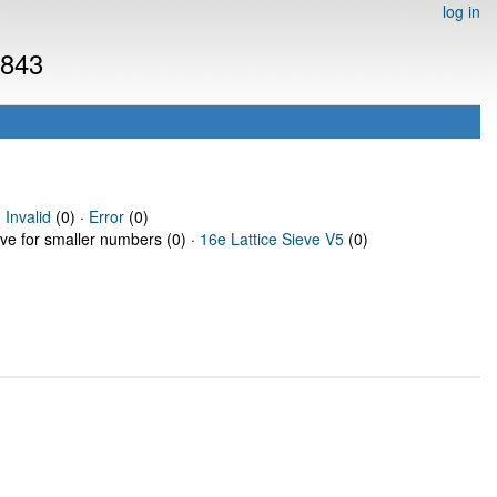
log in
7843
·
Invalid
(0) ·
Error
(0)
eve for smaller numbers (0) ·
16e Lattice Sieve V5
(0)