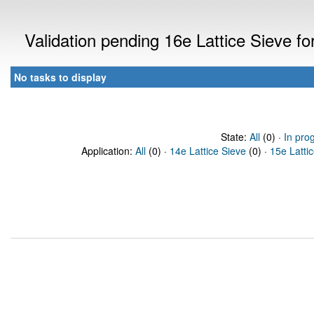
Validation pending 16e Lattice Sieve f
No tasks to display
State:
All
(0) ·
In pro
Application:
All
(0) ·
14e Lattice Sieve
(0) ·
15e Latti