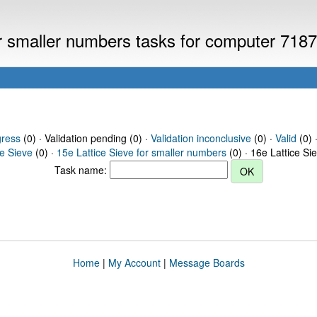
or smaller numbers tasks for computer 718
gress
(0) · Validation pending (0) ·
Validation inconclusive
(0) ·
Valid
(0) 
ce Sieve
(0) ·
15e Lattice Sieve for smaller numbers
(0) · 16e Lattice Si
Task name:
Home
|
My Account
|
Message Boards