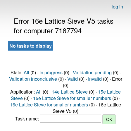
log in
Error 16e Lattice Sieve V5 tasks
for computer 7187794
No tasks to display
State:
All
(0) ·
In progress
(0) ·
Validation pending
(0) ·
Validation inconclusive
(0) ·
Valid
(0) ·
Invalid
(0) · Error
(0)
Application:
All
(0) ·
14e Lattice Sieve
(0) ·
15e Lattice
Sieve
(0) ·
15e Lattice Sieve for smaller numbers
(0) ·
16e Lattice Sieve for smaller numbers
(0) · 16e Lattice
Sieve V5 (0)
Task name: