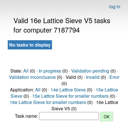
log in
Valid 16e Lattice Sieve V5 tasks
for computer 7187794
No tasks to display
State:
All
(0) ·
In progress
(0) ·
Validation pending
(0) ·
Validation inconclusive
(0) · Valid (0) ·
Invalid
(0) ·
Error
(0)
Application:
All
(0) ·
14e Lattice Sieve
(0) ·
15e Lattice
Sieve
(0) ·
15e Lattice Sieve for smaller numbers
(0) ·
16e Lattice Sieve for smaller numbers
(0) · 16e Lattice
Sieve V5 (0)
Task name: