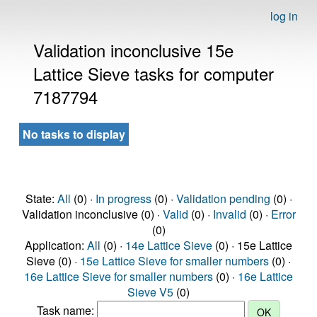
log in
Validation inconclusive 15e
Lattice Sieve tasks for computer
7187794
No tasks to display
State:
All
(0) ·
In progress
(0) ·
Validation pending
(0) ·
Validation inconclusive (0) ·
Valid
(0) ·
Invalid
(0) ·
Error
(0)
Application:
All
(0) ·
14e Lattice Sieve
(0) · 15e Lattice
Sieve (0) ·
15e Lattice Sieve for smaller numbers
(0) ·
16e Lattice Sieve for smaller numbers
(0) ·
16e Lattice
Sieve V5
(0)
Task name: