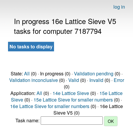
log in
In progress 16e Lattice Sieve V5
tasks for computer 7187794
No tasks to display
State:
All
(0) · In progress (0) ·
Validation pending
(0) ·
Validation inconclusive
(0) ·
Valid
(0) ·
Invalid
(0) ·
Error
(0)
Application:
All
(0) ·
14e Lattice Sieve
(0) ·
15e Lattice
Sieve
(0) ·
15e Lattice Sieve for smaller numbers
(0) ·
16e Lattice Sieve for smaller numbers
(0) · 16e Lattice
Sieve V5 (0)
Task name: