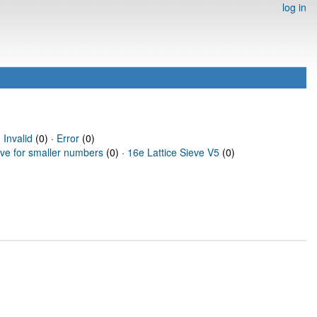
log in
·
Invalid
(0) ·
Error
(0)
eve for smaller numbers
(0) ·
16e Lattice Sieve V5
(0)