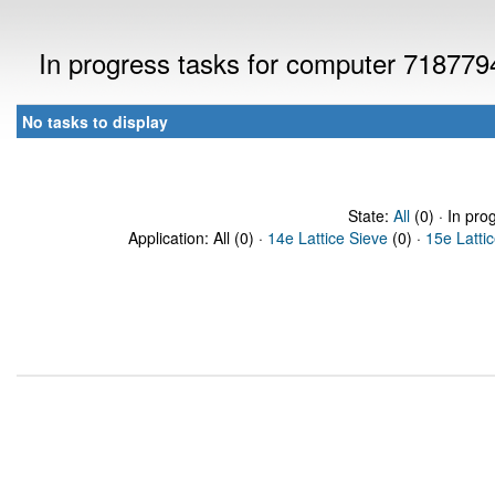
In progress tasks for computer 718779
No tasks to display
State:
All
(0) · In pro
Application: All (0) ·
14e Lattice Sieve
(0) ·
15e Latti