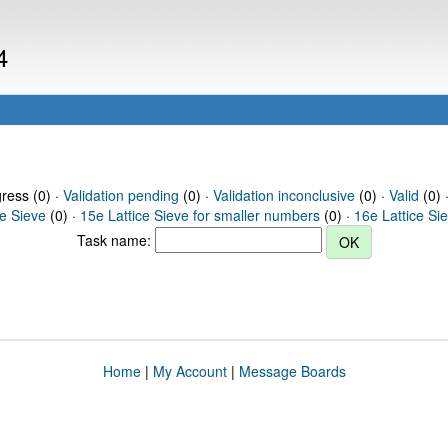
4
gress (0) ·
Validation pending
(0) ·
Validation inconclusive
(0) ·
Valid
(0) 
ce Sieve
(0) ·
15e Lattice Sieve for smaller numbers
(0) ·
16e Lattice Si
Task name:
Home
|
My Account
|
Message Boards