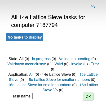
log in
All 14e Lattice Sieve tasks for
computer 7187794
No tasks to display
State: All (0) ·
In progress
(0) ·
Validation pending
(0) ·
Validation inconclusive
(0) ·
Valid
(0) ·
Invalid
(0) ·
Error
(0)
Application:
All
(0) · 14e Lattice Sieve (0) ·
15e Lattice
Sieve
(0) ·
15e Lattice Sieve for smaller numbers
(0) ·
16e Lattice Sieve for smaller numbers
(0) ·
16e Lattice
Sieve V5
(0)
Task name: