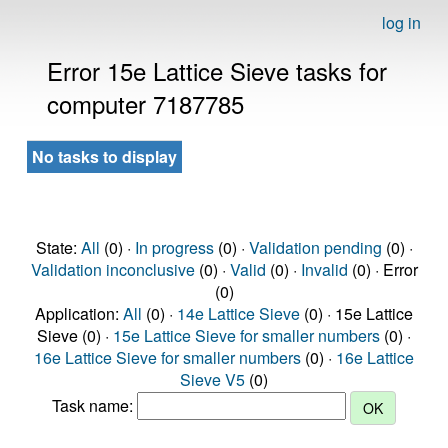
log in
Error 15e Lattice Sieve tasks for
computer 7187785
No tasks to display
State:
All
(0) ·
In progress
(0) ·
Validation pending
(0) ·
Validation inconclusive
(0) ·
Valid
(0) ·
Invalid
(0) · Error
(0)
Application:
All
(0) ·
14e Lattice Sieve
(0) · 15e Lattice
Sieve (0) ·
15e Lattice Sieve for smaller numbers
(0) ·
16e Lattice Sieve for smaller numbers
(0) ·
16e Lattice
Sieve V5
(0)
Task name: