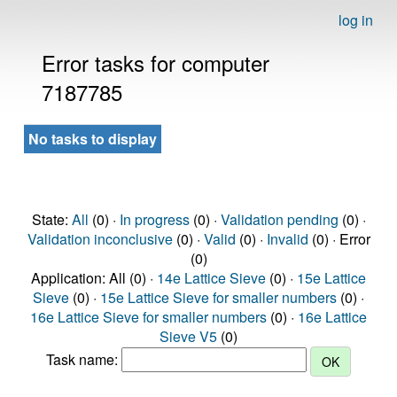
log in
Error tasks for computer
7187785
No tasks to display
State:
All
(0) ·
In progress
(0) ·
Validation pending
(0) ·
Validation inconclusive
(0) ·
Valid
(0) ·
Invalid
(0) · Error
(0)
Application: All (0) ·
14e Lattice Sieve
(0) ·
15e Lattice
Sieve
(0) ·
15e Lattice Sieve for smaller numbers
(0) ·
16e Lattice Sieve for smaller numbers
(0) ·
16e Lattice
Sieve V5
(0)
Task name: