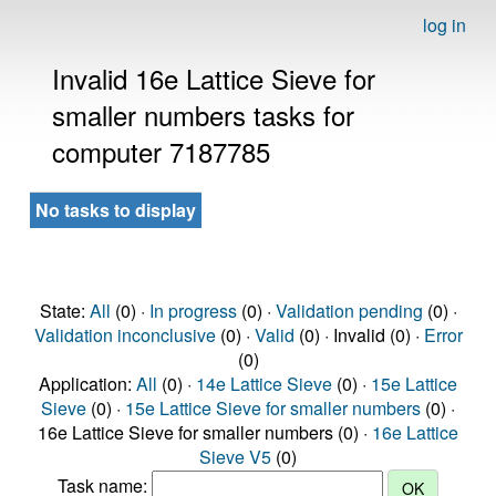
log in
Invalid 16e Lattice Sieve for
smaller numbers tasks for
computer 7187785
No tasks to display
State:
All
(0) ·
In progress
(0) ·
Validation pending
(0) ·
Validation inconclusive
(0) ·
Valid
(0) · Invalid (0) ·
Error
(0)
Application:
All
(0) ·
14e Lattice Sieve
(0) ·
15e Lattice
Sieve
(0) ·
15e Lattice Sieve for smaller numbers
(0) ·
16e Lattice Sieve for smaller numbers (0) ·
16e Lattice
Sieve V5
(0)
Task name: