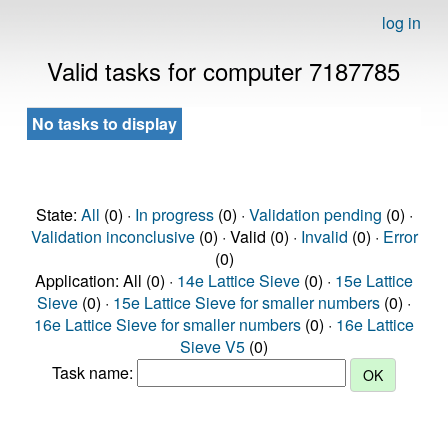
log in
Valid tasks for computer 7187785
No tasks to display
State:
All
(0) ·
In progress
(0) ·
Validation pending
(0) ·
Validation inconclusive
(0) · Valid (0) ·
Invalid
(0) ·
Error
(0)
Application: All (0) ·
14e Lattice Sieve
(0) ·
15e Lattice
Sieve
(0) ·
15e Lattice Sieve for smaller numbers
(0) ·
16e Lattice Sieve for smaller numbers
(0) ·
16e Lattice
Sieve V5
(0)
Task name: