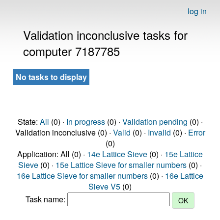
log in
Validation inconclusive tasks for
computer 7187785
No tasks to display
State:
All
(0) ·
In progress
(0) ·
Validation pending
(0) ·
Validation inconclusive (0) ·
Valid
(0) ·
Invalid
(0) ·
Error
(0)
Application: All (0) ·
14e Lattice Sieve
(0) ·
15e Lattice
Sieve
(0) ·
15e Lattice Sieve for smaller numbers
(0) ·
16e Lattice Sieve for smaller numbers
(0) ·
16e Lattice
Sieve V5
(0)
Task name: