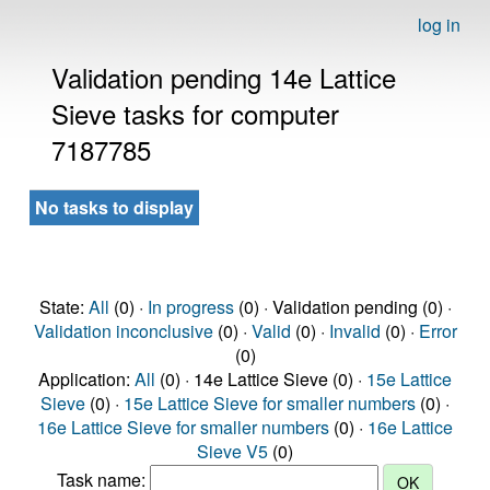
log in
Validation pending 14e Lattice
Sieve tasks for computer
7187785
No tasks to display
State:
All
(0) ·
In progress
(0) · Validation pending (0) ·
Validation inconclusive
(0) ·
Valid
(0) ·
Invalid
(0) ·
Error
(0)
Application:
All
(0) · 14e Lattice Sieve (0) ·
15e Lattice
Sieve
(0) ·
15e Lattice Sieve for smaller numbers
(0) ·
16e Lattice Sieve for smaller numbers
(0) ·
16e Lattice
Sieve V5
(0)
Task name: