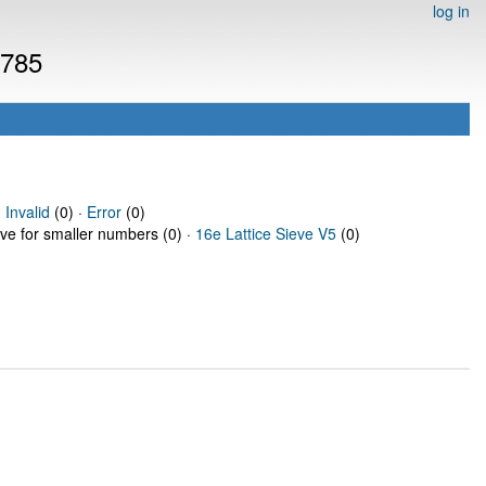
log in
7785
·
Invalid
(0) ·
Error
(0)
eve for smaller numbers (0) ·
16e Lattice Sieve V5
(0)