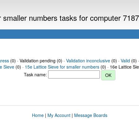
or smaller numbers tasks for computer 718
gress
(0) · Validation pending (0) ·
Validation inconclusive
(0) ·
Valid
(0) 
ce Sieve
(0) ·
15e Lattice Sieve for smaller numbers
(0) · 16e Lattice Si
Task name:
Home
|
My Account
|
Message Boards