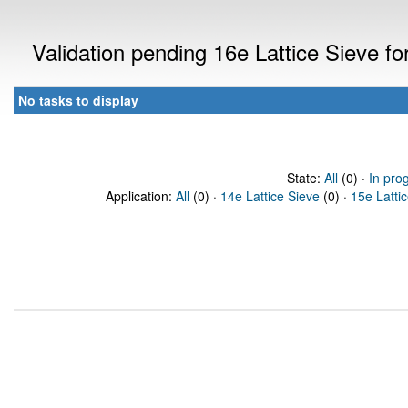
Validation pending 16e Lattice Sieve f
No tasks to display
State:
All
(0) ·
In pro
Application:
All
(0) ·
14e Lattice Sieve
(0) ·
15e Latti