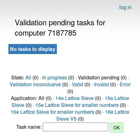
log in
Validation pending tasks for
computer 7187785
No tasks to display
State:
All
(0) ·
In progress
(0) · Validation pending (0) ·
Validation inconclusive
(0) ·
Valid
(0) ·
Invalid
(0) ·
Error
(0)
Application: All (0) ·
14e Lattice Sieve
(0) ·
15e Lattice
Sieve
(0) ·
15e Lattice Sieve for smaller numbers
(0) ·
16e Lattice Sieve for smaller numbers
(0) ·
16e Lattice
Sieve V5
(0)
Task name: