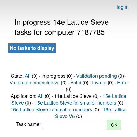
log in
In progress 14e Lattice Sieve
tasks for computer 7187785
No tasks to display
State:
All
(0) · In progress (0) ·
Validation pending
(0) ·
Validation inconclusive
(0) ·
Valid
(0) ·
Invalid
(0) ·
Error
(0)
Application:
All
(0) · 14e Lattice Sieve (0) ·
15e Lattice
Sieve
(0) ·
15e Lattice Sieve for smaller numbers
(0) ·
16e Lattice Sieve for smaller numbers
(0) ·
16e Lattice
Sieve V5
(0)
Task name: