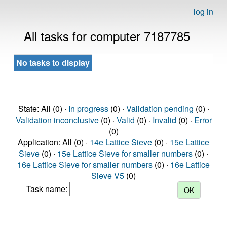
log in
All tasks for computer 7187785
No tasks to display
State: All (0) ·
In progress
(0) ·
Validation pending
(0) ·
Validation inconclusive
(0) ·
Valid
(0) ·
Invalid
(0) ·
Error
(0)
Application: All (0) ·
14e Lattice Sieve
(0) ·
15e Lattice
Sieve
(0) ·
15e Lattice Sieve for smaller numbers
(0) ·
16e Lattice Sieve for smaller numbers
(0) ·
16e Lattice
Sieve V5
(0)
Task name: