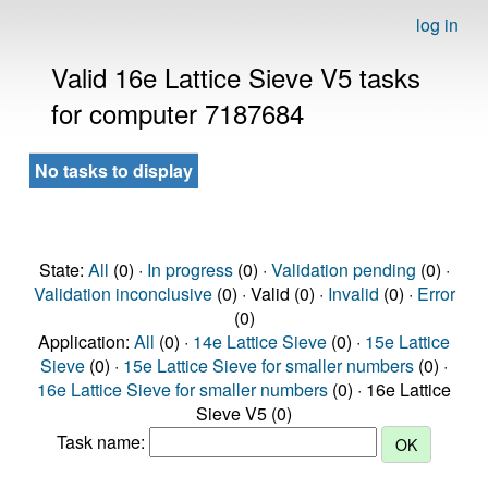
log in
Valid 16e Lattice Sieve V5 tasks
for computer 7187684
No tasks to display
State:
All
(0) ·
In progress
(0) ·
Validation pending
(0) ·
Validation inconclusive
(0) · Valid (0) ·
Invalid
(0) ·
Error
(0)
Application:
All
(0) ·
14e Lattice Sieve
(0) ·
15e Lattice
Sieve
(0) ·
15e Lattice Sieve for smaller numbers
(0) ·
16e Lattice Sieve for smaller numbers
(0) · 16e Lattice
Sieve V5 (0)
Task name: