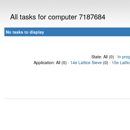
All tasks for computer 7187684
No tasks to display
State: All (0) ·
In pro
Application: All (0) ·
14e Lattice Sieve
(0) ·
15e Latti