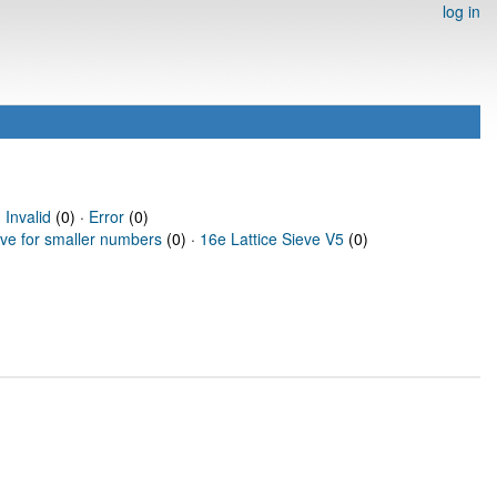
log in
·
Invalid
(0) ·
Error
(0)
eve for smaller numbers
(0) ·
16e Lattice Sieve V5
(0)