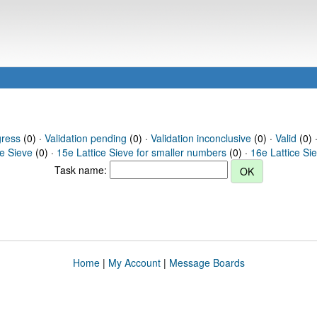
gress
(0) ·
Validation pending
(0) ·
Validation inconclusive
(0) ·
Valid
(0) 
ce Sieve
(0) ·
15e Lattice Sieve for smaller numbers
(0) ·
16e Lattice Si
Task name:
Home
|
My Account
|
Message Boards