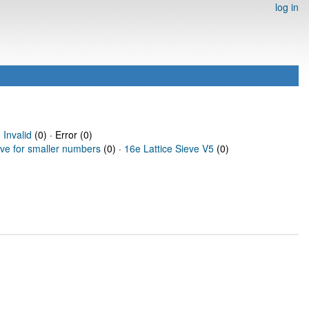
log in
·
Invalid
(0) · Error (0)
eve for smaller numbers
(0) ·
16e Lattice Sieve V5
(0)