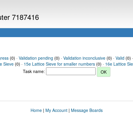
puter 7187416
gress
(0) ·
Validation pending
(0) ·
Validation inconclusive
(0) ·
Valid
(0) 
ce Sieve
(0) ·
15e Lattice Sieve for smaller numbers
(0) ·
16e Lattice Si
Task name:
Home
|
My Account
|
Message Boards