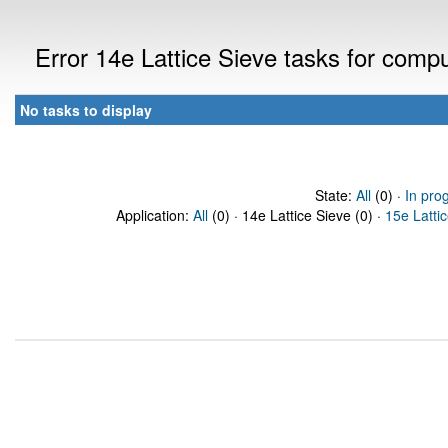
Error 14e Lattice Sieve tasks for com
No tasks to display
State:
All
(0) ·
In pro
Application:
All
(0) · 14e Lattice Sieve (0) ·
15e Latti