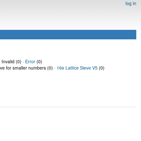
log in
 Invalid (0) ·
Error
(0)
eve for smaller numbers (0) ·
16e Lattice Sieve V5
(0)