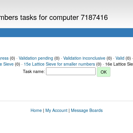
numbers tasks for computer 7187416
gress
(0) ·
Validation pending
(0) ·
Validation inconclusive
(0) ·
Valid
(0) ·
ce Sieve
(0) ·
15e Lattice Sieve for smaller numbers
(0) · 16e Lattice Si
Task name:
Home
|
My Account
|
Message Boards