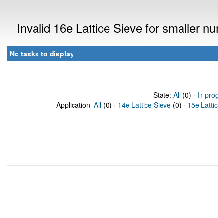
Invalid 16e Lattice Sieve for smaller 
No tasks to display
State:
All
(0) ·
In pro
Application:
All
(0) ·
14e Lattice Sieve
(0) ·
15e Latti