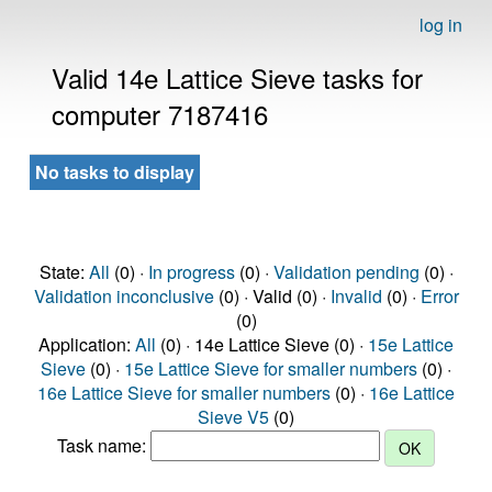
log in
Valid 14e Lattice Sieve tasks for
computer 7187416
No tasks to display
State:
All
(0) ·
In progress
(0) ·
Validation pending
(0) ·
Validation inconclusive
(0) · Valid (0) ·
Invalid
(0) ·
Error
(0)
Application:
All
(0) · 14e Lattice Sieve (0) ·
15e Lattice
Sieve
(0) ·
15e Lattice Sieve for smaller numbers
(0) ·
16e Lattice Sieve for smaller numbers
(0) ·
16e Lattice
Sieve V5
(0)
Task name: