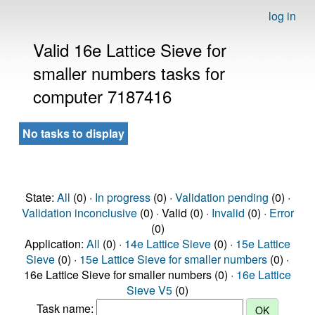
log in
Valid 16e Lattice Sieve for
smaller numbers tasks for
computer 7187416
No tasks to display
State:
All
(0) ·
In progress
(0) ·
Validation pending
(0) ·
Validation inconclusive
(0) · Valid (0) ·
Invalid
(0) ·
Error
(0)
Application:
All
(0) ·
14e Lattice Sieve
(0) ·
15e Lattice
Sieve
(0) ·
15e Lattice Sieve for smaller numbers
(0) ·
16e Lattice Sieve for smaller numbers (0) ·
16e Lattice
Sieve V5
(0)
Task name: