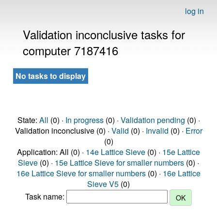
log in
Validation inconclusive tasks for
computer 7187416
No tasks to display
State:
All
(0) ·
In progress
(0) ·
Validation pending
(0) ·
Validation inconclusive (0) ·
Valid
(0) ·
Invalid
(0) ·
Error
(0)
Application: All (0) ·
14e Lattice Sieve
(0) ·
15e Lattice
Sieve
(0) ·
15e Lattice Sieve for smaller numbers
(0) ·
16e Lattice Sieve for smaller numbers
(0) ·
16e Lattice
Sieve V5
(0)
Task name: