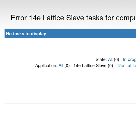
Error 14e Lattice Sieve tasks for com
No tasks to display
State:
All
(0) ·
In pro
Application:
All
(0) · 14e Lattice Sieve (0) ·
15e Latti