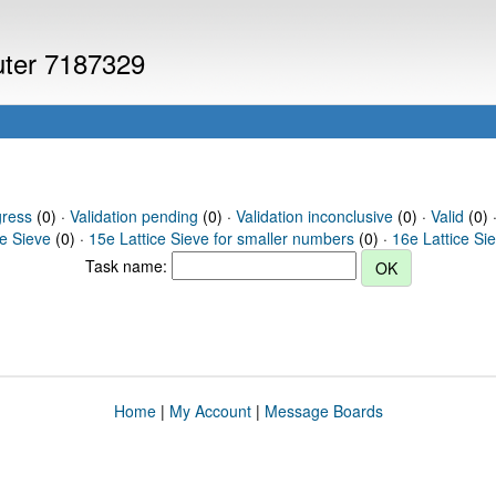
puter 7187329
gress
(0) ·
Validation pending
(0) ·
Validation inconclusive
(0) ·
Valid
(0) 
ce Sieve
(0) ·
15e Lattice Sieve for smaller numbers
(0) ·
16e Lattice Si
Task name:
Home
|
My Account
|
Message Boards