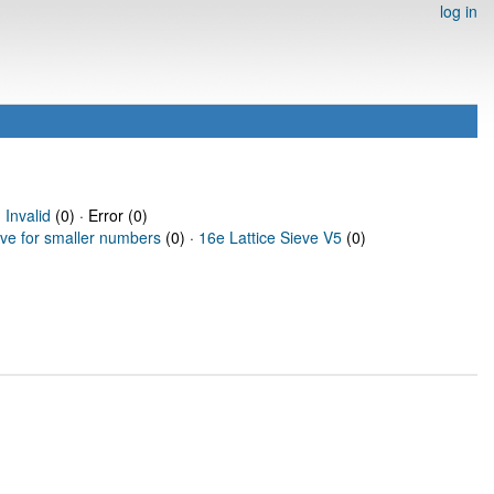
log in
·
Invalid
(0) · Error (0)
eve for smaller numbers
(0) ·
16e Lattice Sieve V5
(0)