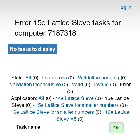
log in
Error 15e Lattice Sieve tasks for
computer 7187318
No tasks to display
State:
All
(0) ·
In progress
(0) ·
Validation pending
(0) ·
Validation inconclusive
(0) ·
Valid
(0) ·
Invalid
(0) · Error
(0)
Application:
All
(0) ·
14e Lattice Sieve
(0) · 15e Lattice
Sieve (0) ·
15e Lattice Sieve for smaller numbers
(0) ·
16e Lattice Sieve for smaller numbers
(0) ·
16e Lattice
Sieve V5
(0)
Task name: