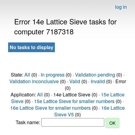
log in
Error 14e Lattice Sieve tasks for
computer 7187318
No tasks to display
State:
All
(0) ·
In progress
(0) ·
Validation pending
(0) ·
Validation inconclusive
(0) ·
Valid
(0) ·
Invalid
(0) · Error
(0)
Application:
All
(0) · 14e Lattice Sieve (0) ·
15e Lattice
Sieve
(0) ·
15e Lattice Sieve for smaller numbers
(0) ·
16e Lattice Sieve for smaller numbers
(0) ·
16e Lattice
Sieve V5
(0)
Task name: