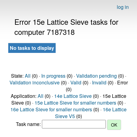
log in
Error 15e Lattice Sieve tasks for
computer 7187318
No tasks to display
State:
All
(0) ·
In progress
(0) ·
Validation pending
(0) ·
Validation inconclusive
(0) ·
Valid
(0) ·
Invalid
(0) · Error
(0)
Application:
All
(0) ·
14e Lattice Sieve
(0) · 15e Lattice
Sieve (0) ·
15e Lattice Sieve for smaller numbers
(0) ·
16e Lattice Sieve for smaller numbers
(0) ·
16e Lattice
Sieve V5
(0)
Task name: