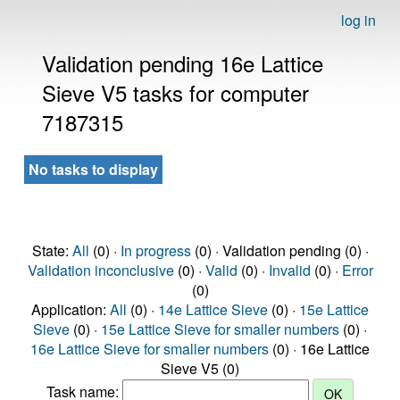
log in
Validation pending 16e Lattice
Sieve V5 tasks for computer
7187315
No tasks to display
State:
All
(0) ·
In progress
(0) · Validation pending (0) ·
Validation inconclusive
(0) ·
Valid
(0) ·
Invalid
(0) ·
Error
(0)
Application:
All
(0) ·
14e Lattice Sieve
(0) ·
15e Lattice
Sieve
(0) ·
15e Lattice Sieve for smaller numbers
(0) ·
16e Lattice Sieve for smaller numbers
(0) · 16e Lattice
Sieve V5 (0)
Task name: