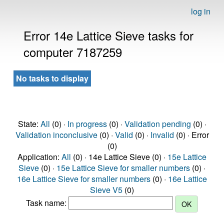
log in
Error 14e Lattice Sieve tasks for
computer 7187259
No tasks to display
State:
All
(0) ·
In progress
(0) ·
Validation pending
(0) ·
Validation inconclusive
(0) ·
Valid
(0) ·
Invalid
(0) · Error
(0)
Application:
All
(0) · 14e Lattice Sieve (0) ·
15e Lattice
Sieve
(0) ·
15e Lattice Sieve for smaller numbers
(0) ·
16e Lattice Sieve for smaller numbers
(0) ·
16e Lattice
Sieve V5
(0)
Task name: