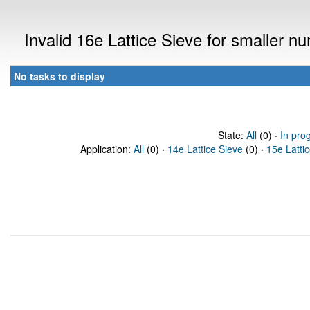
Invalid 16e Lattice Sieve for smaller 
No tasks to display
State:
All
(0) ·
In pro
Application:
All
(0) ·
14e Lattice Sieve
(0) ·
15e Latti