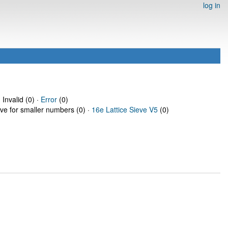
log in
 Invalid (0) ·
Error
(0)
eve for smaller numbers (0) ·
16e Lattice Sieve V5
(0)