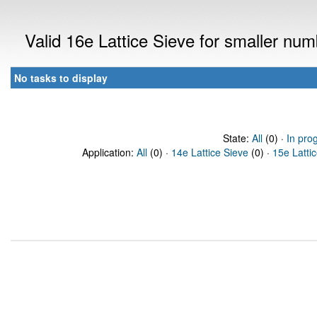
Valid 16e Lattice Sieve for smaller nu
No tasks to display
State:
All
(0) ·
In pro
Application:
All
(0) ·
14e Lattice Sieve
(0) ·
15e Latti