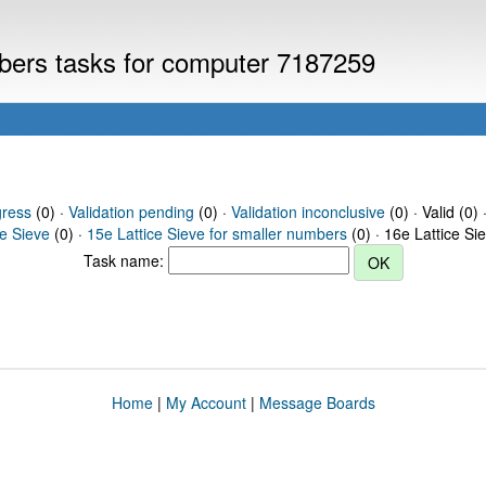
mbers tasks for computer 7187259
gress
(0) ·
Validation pending
(0) ·
Validation inconclusive
(0) · Valid (0) 
ce Sieve
(0) ·
15e Lattice Sieve for smaller numbers
(0) · 16e Lattice Si
Task name:
Home
|
My Account
|
Message Boards