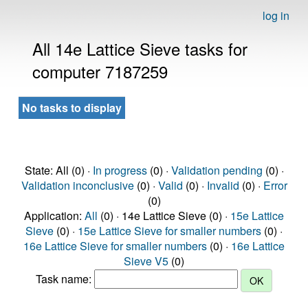
log in
All 14e Lattice Sieve tasks for
computer 7187259
No tasks to display
State: All (0) ·
In progress
(0) ·
Validation pending
(0) ·
Validation inconclusive
(0) ·
Valid
(0) ·
Invalid
(0) ·
Error
(0)
Application:
All
(0) · 14e Lattice Sieve (0) ·
15e Lattice
Sieve
(0) ·
15e Lattice Sieve for smaller numbers
(0) ·
16e Lattice Sieve for smaller numbers
(0) ·
16e Lattice
Sieve V5
(0)
Task name: