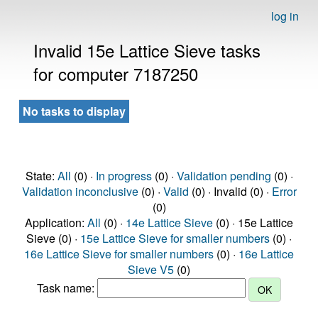
log in
Invalid 15e Lattice Sieve tasks
for computer 7187250
No tasks to display
State:
All
(0) ·
In progress
(0) ·
Validation pending
(0) ·
Validation inconclusive
(0) ·
Valid
(0) · Invalid (0) ·
Error
(0)
Application:
All
(0) ·
14e Lattice Sieve
(0) · 15e Lattice
Sieve (0) ·
15e Lattice Sieve for smaller numbers
(0) ·
16e Lattice Sieve for smaller numbers
(0) ·
16e Lattice
Sieve V5
(0)
Task name: