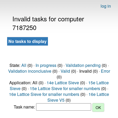
log in
Invalid tasks for computer
7187250
No tasks to display
State:
All
(0) ·
In progress
(0) ·
Validation pending
(0) ·
Validation inconclusive
(0) ·
Valid
(0) · Invalid (0) ·
Error
(0)
Application: All (0) ·
14e Lattice Sieve
(0) ·
15e Lattice
Sieve
(0) ·
15e Lattice Sieve for smaller numbers
(0) ·
16e Lattice Sieve for smaller numbers
(0) ·
16e Lattice
Sieve V5
(0)
Task name: