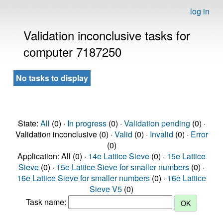
log in
Validation inconclusive tasks for
computer 7187250
No tasks to display
State:
All
(0) ·
In progress
(0) ·
Validation pending
(0) ·
Validation inconclusive (0) ·
Valid
(0) ·
Invalid
(0) ·
Error
(0)
Application: All (0) ·
14e Lattice Sieve
(0) ·
15e Lattice
Sieve
(0) ·
15e Lattice Sieve for smaller numbers
(0) ·
16e Lattice Sieve for smaller numbers
(0) ·
16e Lattice
Sieve V5
(0)
Task name: