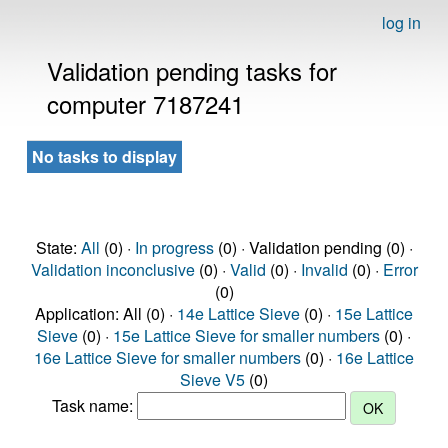
log in
Validation pending tasks for
computer 7187241
No tasks to display
State:
All
(0) ·
In progress
(0) · Validation pending (0) ·
Validation inconclusive
(0) ·
Valid
(0) ·
Invalid
(0) ·
Error
(0)
Application: All (0) ·
14e Lattice Sieve
(0) ·
15e Lattice
Sieve
(0) ·
15e Lattice Sieve for smaller numbers
(0) ·
16e Lattice Sieve for smaller numbers
(0) ·
16e Lattice
Sieve V5
(0)
Task name: