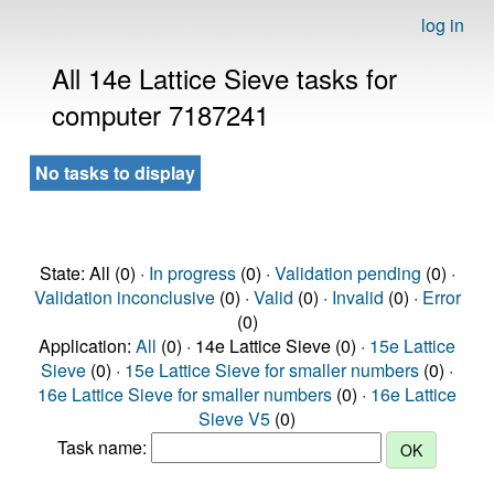
log in
All 14e Lattice Sieve tasks for
computer 7187241
No tasks to display
State: All (0) ·
In progress
(0) ·
Validation pending
(0) ·
Validation inconclusive
(0) ·
Valid
(0) ·
Invalid
(0) ·
Error
(0)
Application:
All
(0) · 14e Lattice Sieve (0) ·
15e Lattice
Sieve
(0) ·
15e Lattice Sieve for smaller numbers
(0) ·
16e Lattice Sieve for smaller numbers
(0) ·
16e Lattice
Sieve V5
(0)
Task name: