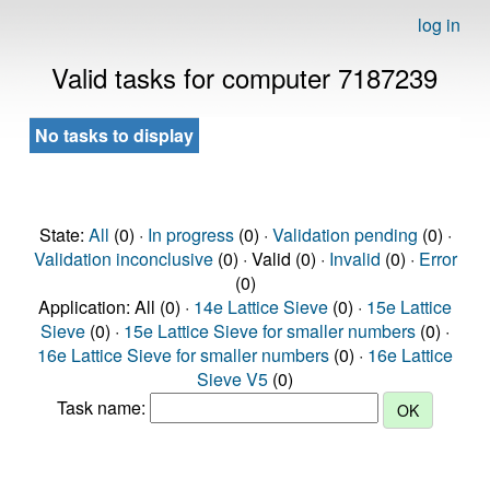
log in
Valid tasks for computer 7187239
No tasks to display
State:
All
(0) ·
In progress
(0) ·
Validation pending
(0) ·
Validation inconclusive
(0) · Valid (0) ·
Invalid
(0) ·
Error
(0)
Application: All (0) ·
14e Lattice Sieve
(0) ·
15e Lattice
Sieve
(0) ·
15e Lattice Sieve for smaller numbers
(0) ·
16e Lattice Sieve for smaller numbers
(0) ·
16e Lattice
Sieve V5
(0)
Task name: