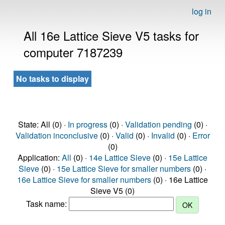
log in
All 16e Lattice Sieve V5 tasks for
computer 7187239
No tasks to display
State: All (0) ·
In progress
(0) ·
Validation pending
(0) ·
Validation inconclusive
(0) ·
Valid
(0) ·
Invalid
(0) ·
Error
(0)
Application:
All
(0) ·
14e Lattice Sieve
(0) ·
15e Lattice
Sieve
(0) ·
15e Lattice Sieve for smaller numbers
(0) ·
16e Lattice Sieve for smaller numbers
(0) · 16e Lattice
Sieve V5 (0)
Task name: