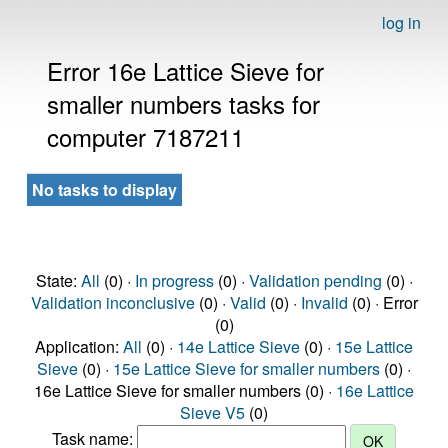
log in
Error 16e Lattice Sieve for
smaller numbers tasks for
computer 7187211
No tasks to display
State:
All
(0) ·
In progress
(0) ·
Validation pending
(0) ·
Validation inconclusive
(0) ·
Valid
(0) ·
Invalid
(0) · Error
(0)
Application:
All
(0) ·
14e Lattice Sieve
(0) ·
15e Lattice
Sieve
(0) ·
15e Lattice Sieve for smaller numbers
(0) ·
16e Lattice Sieve for smaller numbers (0) ·
16e Lattice
Sieve V5
(0)
Task name: