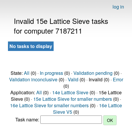
log in
Invalid 15e Lattice Sieve tasks
for computer 7187211
No tasks to display
State:
All
(0) ·
In progress
(0) ·
Validation pending
(0) ·
Validation inconclusive
(0) ·
Valid
(0) · Invalid (0) ·
Error
(0)
Application:
All
(0) ·
14e Lattice Sieve
(0) · 15e Lattice
Sieve (0) ·
15e Lattice Sieve for smaller numbers
(0) ·
16e Lattice Sieve for smaller numbers
(0) ·
16e Lattice
Sieve V5
(0)
Task name: