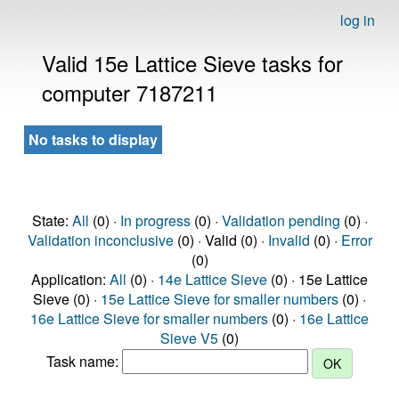
log in
Valid 15e Lattice Sieve tasks for
computer 7187211
No tasks to display
State:
All
(0) ·
In progress
(0) ·
Validation pending
(0) ·
Validation inconclusive
(0) · Valid (0) ·
Invalid
(0) ·
Error
(0)
Application:
All
(0) ·
14e Lattice Sieve
(0) · 15e Lattice
Sieve (0) ·
15e Lattice Sieve for smaller numbers
(0) ·
16e Lattice Sieve for smaller numbers
(0) ·
16e Lattice
Sieve V5
(0)
Task name: