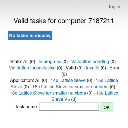
log in
Valid tasks for computer 7187211
No tasks to display
State:
All
(0) ·
In progress
(0) ·
Validation pending
(0) ·
Validation inconclusive
(0) · Valid (0) ·
Invalid
(0) ·
Error
(0)
Application: All (0) ·
14e Lattice Sieve
(0) ·
15e Lattice
Sieve
(0) ·
15e Lattice Sieve for smaller numbers
(0) ·
16e Lattice Sieve for smaller numbers
(0) ·
16e Lattice
Sieve V5
(0)
Task name: