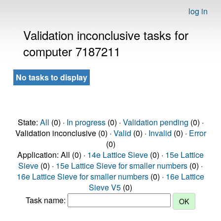
log in
Validation inconclusive tasks for
computer 7187211
No tasks to display
State:
All
(0) ·
In progress
(0) ·
Validation pending
(0) ·
Validation inconclusive (0) ·
Valid
(0) ·
Invalid
(0) ·
Error
(0)
Application: All (0) ·
14e Lattice Sieve
(0) ·
15e Lattice
Sieve
(0) ·
15e Lattice Sieve for smaller numbers
(0) ·
16e Lattice Sieve for smaller numbers
(0) ·
16e Lattice
Sieve V5
(0)
Task name: