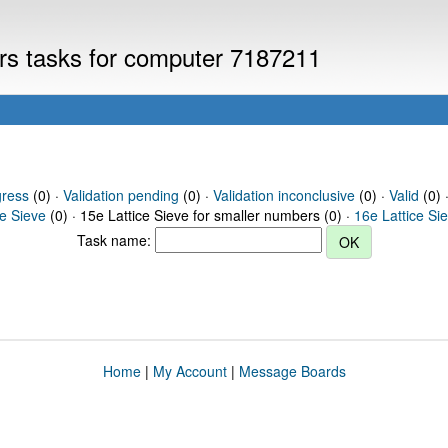
ers tasks for computer 7187211
gress
(0) ·
Validation pending
(0) ·
Validation inconclusive
(0) ·
Valid
(0) 
ce Sieve
(0) · 15e Lattice Sieve for smaller numbers (0) ·
16e Lattice Si
Task name:
Home
|
My Account
|
Message Boards