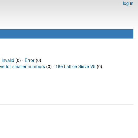
log in
·
Invalid
(0) ·
Error
(0)
eve for smaller numbers
(0) ·
16e Lattice Sieve V5
(0)