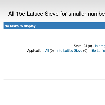
All 15e Lattice Sieve for smaller numb
No tasks to display
State: All (0) ·
In pro
Application:
All
(0) ·
14e Lattice Sieve
(0) ·
15e Latti