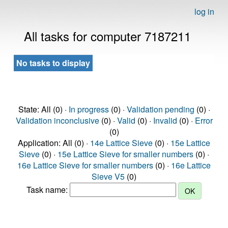
log in
All tasks for computer 7187211
No tasks to display
State: All (0) ·
In progress
(0) ·
Validation pending
(0) ·
Validation inconclusive
(0) ·
Valid
(0) ·
Invalid
(0) ·
Error
(0)
Application: All (0) ·
14e Lattice Sieve
(0) ·
15e Lattice
Sieve
(0) ·
15e Lattice Sieve for smaller numbers
(0) ·
16e Lattice Sieve for smaller numbers
(0) ·
16e Lattice
Sieve V5
(0)
Task name: