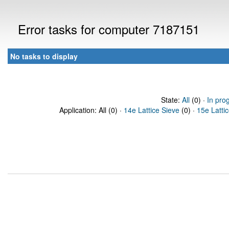
Error tasks for computer 7187151
No tasks to display
State:
All
(0) ·
In pro
Application: All (0) ·
14e Lattice Sieve
(0) ·
15e Latti