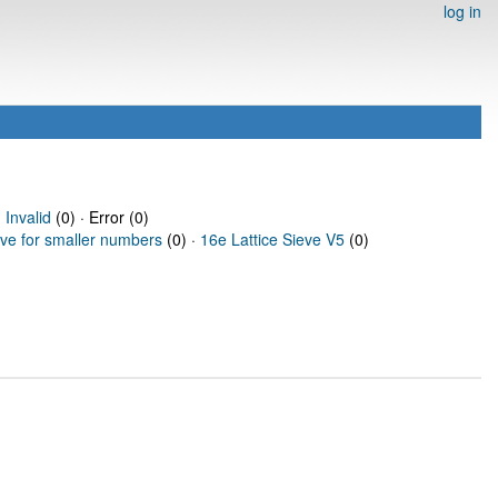
log in
·
Invalid
(0) · Error (0)
eve for smaller numbers
(0) ·
16e Lattice Sieve V5
(0)