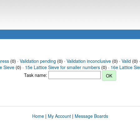
gress
(0) ·
Validation pending
(0) ·
Validation inconclusive
(0) ·
Valid
(0) 
ce Sieve
(0) ·
15e Lattice Sieve for smaller numbers
(0) ·
16e Lattice Si
Task name:
Home
|
My Account
|
Message Boards