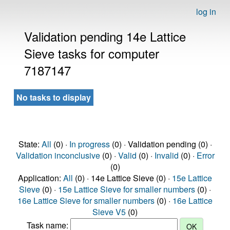
log in
Validation pending 14e Lattice
Sieve tasks for computer
7187147
No tasks to display
State:
All
(0) ·
In progress
(0) · Validation pending (0) ·
Validation inconclusive
(0) ·
Valid
(0) ·
Invalid
(0) ·
Error
(0)
Application:
All
(0) · 14e Lattice Sieve (0) ·
15e Lattice
Sieve
(0) ·
15e Lattice Sieve for smaller numbers
(0) ·
16e Lattice Sieve for smaller numbers
(0) ·
16e Lattice
Sieve V5
(0)
Task name: